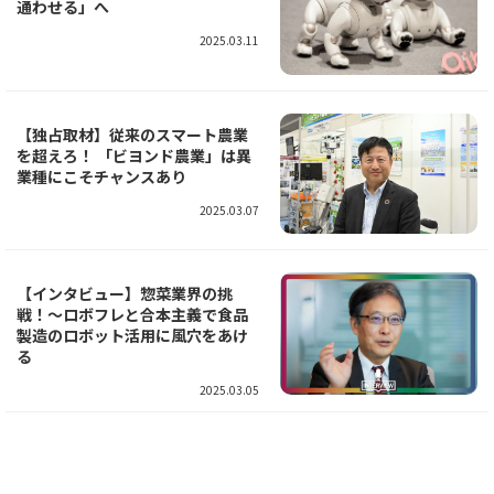
通わせる」へ
2025.03.11
【独占取材】従来のスマート農業
を超えろ！ 「ビヨンド農業」は異
業種にこそチャンスあり
2025.03.07
【インタビュー】惣菜業界の挑
戦！～ロボフレと合本主義で食品
製造のロボット活用に風穴をあけ
る
2025.03.05
ローカルメタバース最前線 ロボ
ット×メタバースの取り組みは進