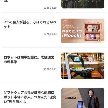
回）
2026.03.19
ICTの巨人が創る、心ほぐれるAIペ
ット
2026.03.13
ロボットは標準設備に。店舗運営
の新基準
2026.03.11
ソフトウェア会社が熾烈な配膳ロ
ボット市場に参入。つかんだ“泥臭
い”勝ち筋とは