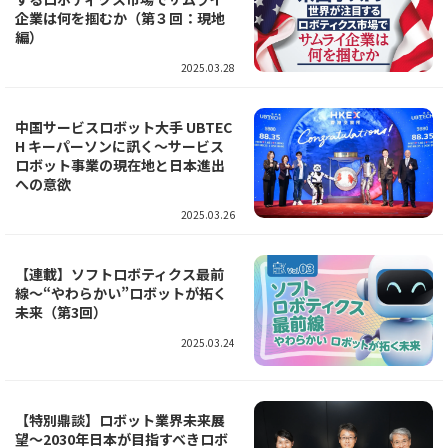
企業は何を掴むか（第３回：現地
編）
2025.03.28
中国サービスロボット大手 UBTEC
H キーパーソンに訊く～サービス
ロボット事業の現在地と日本進出
への意欲
2025.03.26
【連載】ソフトロボティクス最前
線～“やわらかい”ロボットが拓く
未来（第3回）
2025.03.24
【特別鼎談】ロボット業界未来展
望～2030年日本が目指すべきロボ