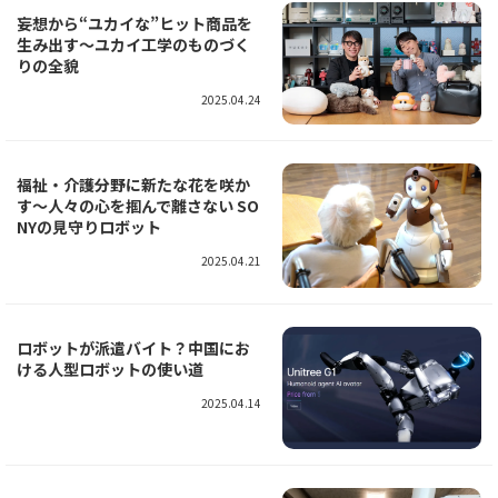
妄想から“ユカイな”ヒット商品を
生み出す～ユカイ工学のものづく
りの全貌
2025.04.24
福祉・介護分野に新たな花を咲か
す～人々の心を掴んで離さない SO
NYの見守りロボット
2025.04.21
ロボットが派遣バイト？中国にお
ける人型ロボットの使い道
2025.04.14