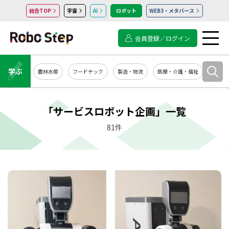
総合TOP
宇宙
AI
ロボット
WEB3・メタバース
会員登録／ログイン
学ぶ
農林水産
フードテック
製造・物流
医療・介護・福祉
システ
「サービスロボット企画」一覧
81件