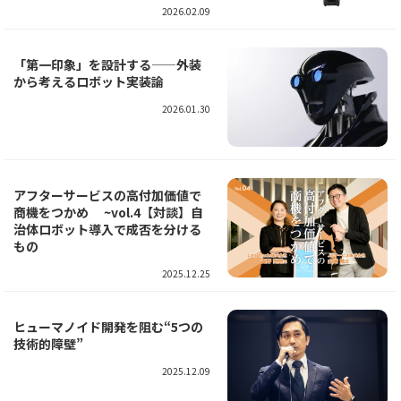
2026.02.09
「第一印象」を設計する——外装
から考えるロボット実装論
2026.01.30
アフターサービスの高付加価値で
商機をつかめ ~vol.4【対談】自
治体ロボット導入で成否を分ける
もの
2025.12.25
ヒューマノイド開発を阻む“5つの
技術的障壁”
2025.12.09