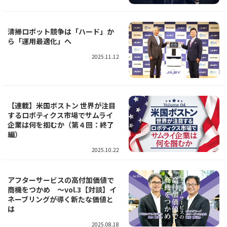
清掃ロボット競争は「ハード」か
ら「運用最適化」へ
2025.11.12
【連載】米国ボストン 世界が注目
するロボティクス市場でサムライ
企業は何を掴むか（第４回：終了
編）
2025.10.22
アフターサービスの高付加価値で
商機をつかめ ～vol.3【対談】イ
ネーブリングが導く新たな価値と
は
2025.08.18