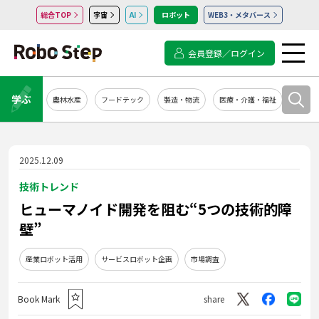
総合TOP
宇宙
AI
ロボット
WEB3・メタバース
会員登録／ログイン
学ぶ
農林水産
フードテック
製造・物流
医療・介護・福祉
システ
2025.12.09
技術トレンド
ヒューマノイド開発を阻む“5つの技術的障
壁”
産業ロボット活用
サービスロボット企画
市場調査
Book Mark
share