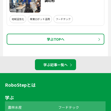
調の形
地域活性化
産業ロボット活用
フードテック
学ぶTOPへ
学ぶ記事一覧へ
RoboStepとは
学ぶ
農林水産
フードテック