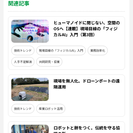
関連記事
ヒューマノイドに閉じない、空間の
OSへ【連載】現場目線の「フィジ
カルAI」入門（第3回）
技術トレンド
現場目線の「フィジカルAI」入門
業務効率化
人手不足解消
共同研究・協業
現場を無人化。ドローンポートの遠
隔運用
技術トレンド
産業ロボット活用
ロボットと餅をつく。伝統を守る協