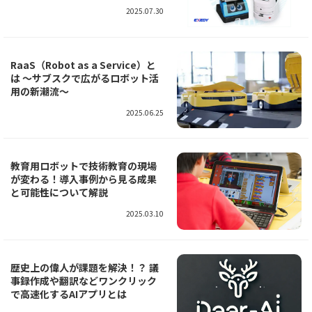
2025.07.30
RaaS（Robot as a Service）と
は 〜サブスクで広がるロボット活
用の新潮流〜
2025.06.25
教育用ロボットで技術教育の現場
が変わる！導入事例から見る成果
と可能性について解説
2025.03.10
歴史上の偉人が課題を解決！？ 議
事録作成や翻訳などワンクリック
で高速化するAIアプリとは