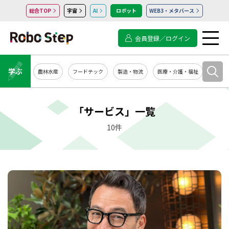
総合TOP
宇宙
AI
ロボット
WEB3・メタバース
会員登録／ログイン
学ぶ
農林水産
フードテック
製造・物流
医療・介護・福祉
システ
「サービス」一覧
10件