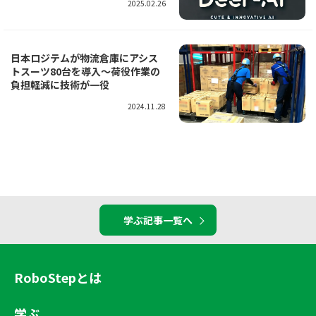
2025.02.26
日本ロジテムが物流倉庫にアシス
トスーツ80台を導入～荷役作業の
負担軽減に技術が一役
2024.11.28
学ぶ記事一覧へ
RoboStepとは
学ぶ