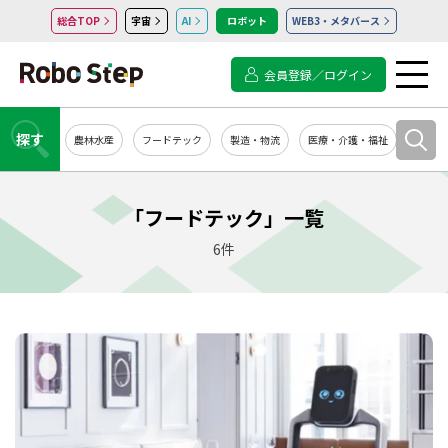
総合TOP
宇宙
AI
ロボット
WEB3・メタバース
会員登録／ログイン
探す
農林水産
フードテック
製造・物流
医療・介護・福祉
システ
「フードテック」一覧
6件