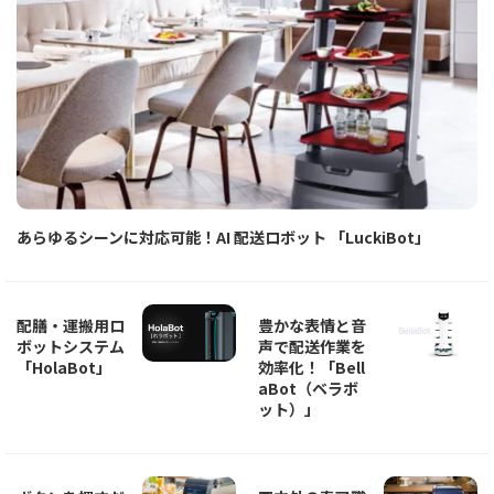
あらゆるシーンに対応可能！AI 配送ロボット 「LuckiBot」
配膳・運搬用ロ
豊かな表情と音
ボットシステム
声で配送作業を
「HolaBot」
効率化！「Bell
aBot（ベラボ
ット）」