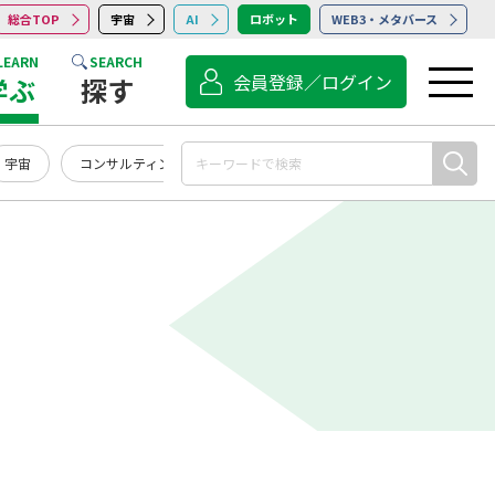
総合TOP
宇宙
AI
ロボット
WEB3・メタバース
LEARN
SEARCH
会員登録／ログイン
学ぶ
探す
宇宙
コンサルティング
点検・保守・清掃
サービス