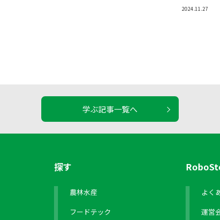
2024.11.27
学ぶ記事一覧へ
探す
RoboS
農林水産
よく
フードテック
運営