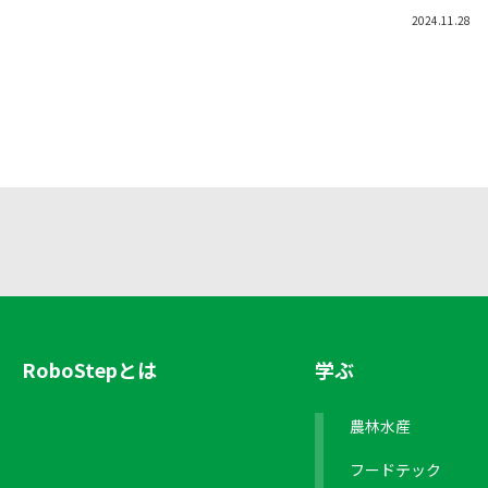
2024.11.28
RoboStepとは
学ぶ
農林水産
フードテック