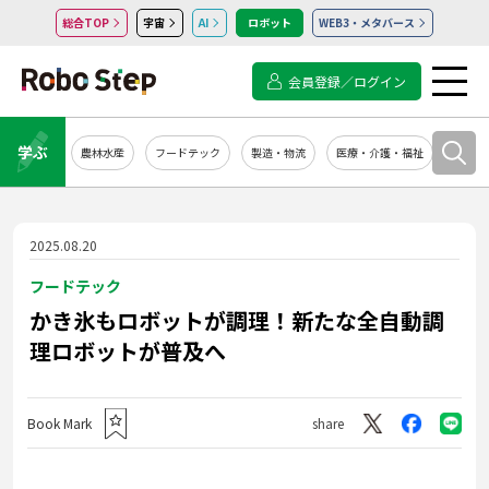
総合TOP
宇宙
AI
ロボット
WEB3・メタバース
会員登録／ログイン
学ぶ
農林水産
フードテック
製造・物流
医療・介護・福祉
システ
2025.08.20
フードテック
かき氷もロボットが調理！新たな全自動調
理ロボットが普及へ
Book Mark
share