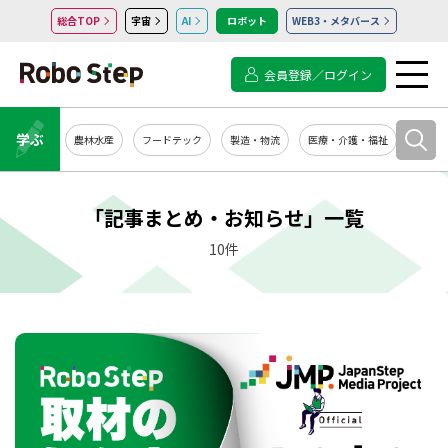
総合TOP
宇宙
AI
ロボット
WEB3・メタバース
会員登録／ログイン
学ぶ
農林水産
フードテック
製造・物流
医療・介護・福祉
システ
「記事まとめ・お知らせ」一覧
10件