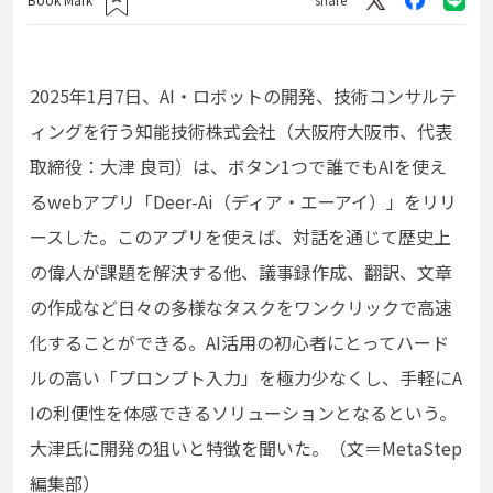
2025年1月7日
、
AI・ロボットの開発、技術コンサルテ
ィングを行う
知能技術株式会社
（大阪府大阪市、代表
取締役：大津 良司）は、ボタン1つで誰でもAIを使え
るwebアプリ「Deer-Ai（ディア・エーアイ）」をリリ
ースした。このアプリを使えば、対話を通じて歴史上
の偉人が課題を解決する他、議事録作成、翻訳、文章
の作成など日々の多様なタスクをワンクリック
で高速
化することができる。AI活用の初心者にとってハード
ルの高い「プロンプト入力」を極力少なくし、手軽にA
Iの利便性を体感できる
ソリューションとなるという。
大津氏に開発の狙いと特徴を聞いた。
（文＝MetaStep
編集部）