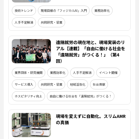
技術トレンド
現場目線の「フィジカルAI」入門
業務効率化
人手不足解消
共同研究・協業
遠隔就労の現在地と、現場実装のリ
アル【連載】「自由に働ける社会を
「遠隔就労」がつくる！」（第4
回）
業界団体・研究機関
業務効率化
人手不足解消
イベント開催
サービス導入
共同研究・協業
地域活性化
社会貢献
ホスピタリティ向上
自由に働ける社会を「遠隔就労」がつくる！
現場を変えずに自動化。スリムAMR
の真価