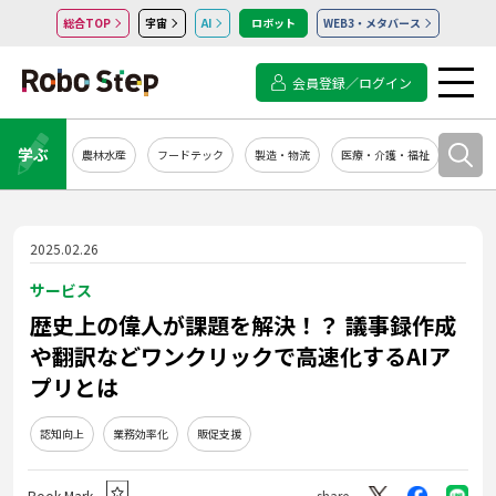
総合TOP
宇宙
AI
ロボット
WEB3・メタバース
会員登録／ログイン
学ぶ
農林水産
フードテック
製造・物流
医療・介護・福祉
システ
2025.02.26
サービス
歴史上の偉人が課題を解決！？ 議事録作成
や翻訳などワンクリックで高速化するAIア
プリとは
認知向上
業務効率化
販促支援
Book Mark
share