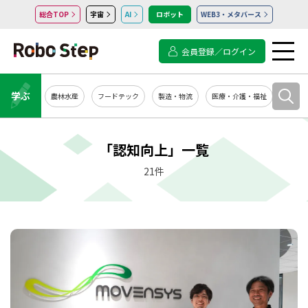
総合TOP
宇宙
AI
ロボット
WEB3・メタバース
会員登録／ログイン
学ぶ
農林水産
フードテック
製造・物流
医療・介護・福祉
システ
「認知向上」一覧
21件