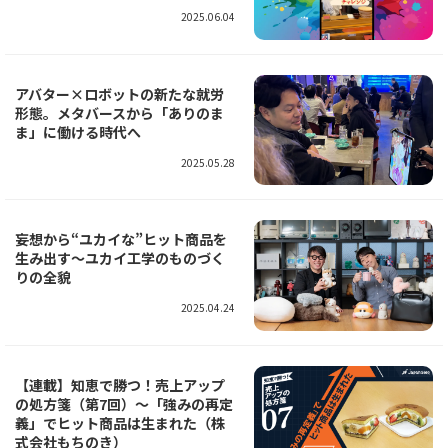
2025.06.04
アバター×ロボットの新たな就労
形態。メタバースから「ありのま
ま」に働ける時代へ
2025.05.28
妄想から“ユカイな”ヒット商品を
生み出す～ユカイ工学のものづく
りの全貌
2025.04.24
【連載】知恵で勝つ！売上アップ
の処方箋（第7回）～「強みの再定
義」でヒット商品は生まれた（株
式会社もちのき）