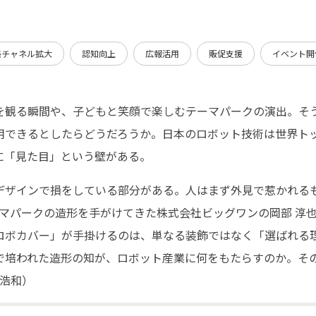
売チャネル拡大
認知向上
広報活用
販促支援
イベント開
を観る瞬間や、子どもと笑顔で楽しむテーマパークの演出。そ
用できるとしたらどうだろうか。日本のロボット技術は世界ト
に「見た目」という壁がある。
デザインで損をしている部分がある。人はまず外見で惹かれるも
ーマパークの造形を手がけてきた株式会社ビッグワンの岡部 淳
ロボカバー」が手掛けるのは、単なる装飾ではなく「選ばれる
で培われた造形の知が、ロボット産業に何をもたらすのか。その
 浩和）