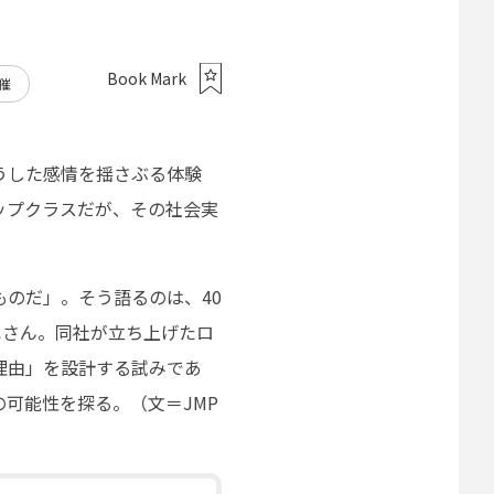
Book Mark
催
うした感情を揺さぶる体験
ップクラスだが、その社会実
のだ」。そう語るのは、40
也さん。同社が立ち上げたロ
理由」を設計する試みであ
可能性を探る。（文＝JMP