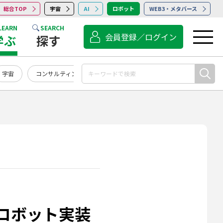
総合TOP
宇宙
AI
ロボット
WEB3・メタバース
LEARN
SEARCH
会員登録／ログイン
学ぶ
探す
宇宙
コンサルティング
点検・保守・清掃
サービス
ロボット実装