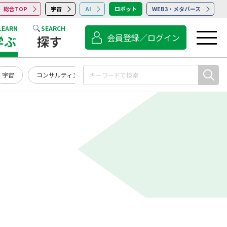
総合TOP
宇宙
AI
ロボット
WEB3・メタバース
LEARN
SEARCH
会員登録／ログイン
学ぶ
探す
宇宙
コンサルティング
点検・保守・清掃
サービス