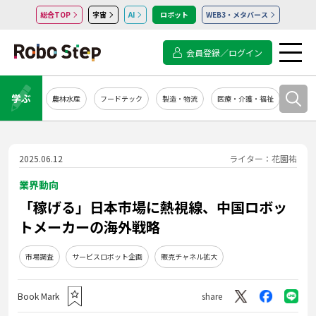
総合TOP
宇宙
AI
ロボット
WEB3・メタバース
会員登録／ログイン
学ぶ
農林水産
フードテック
製造・物流
医療・介護・福祉
システ
2025.06.12
ライター：花園祐
業界動向
「稼げる」日本市場に熱視線、中国ロボッ
トメーカーの海外戦略
市場調査
サービスロボット企画
販売チャネル拡大
Book Mark
share