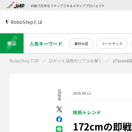
共創で日本をステップさせるメディアプロジェクト
RoboStepとは
学ぶ
人気キーワード
農林水産
フードテック
RoboStep TOP
ロボット活用のリアルを解く
172cm
share
2026.06.12
技術トレンド
172cmの