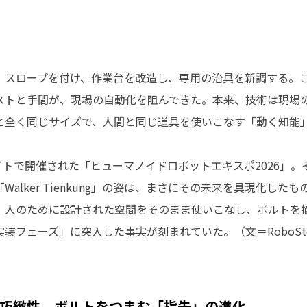
、スロープを付け、作業台を改造し、専用の治具を新調する。
ストと手間が、現場の自動化を阻んできた。本来、技術は現場
と全く同じサイズで、人間と同じ道具を使いこなす「動く知能
イトで開催された「ヒューマノイドロボットエキスポ2026」。そこで
alker Tienkung」の姿は、まさにその未来を具現化したも
。人のために設計された空間をそのまま使いこなし、ボルトを
装フェーズ」に突入した事実が刻まれていた。（文＝RoboSt
巧緻性。ボルトをつまむ「指先」の進化