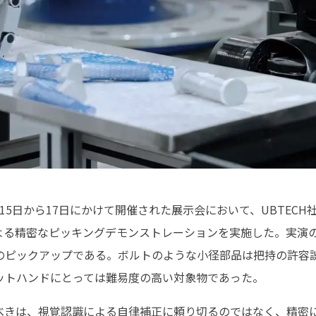
26年4月15日から17日にかけて開催された展示会において、UBTE
ung」による精密なピッキングデモンストレーションを実施した。実
のピックアップである。ボルトのような小径部品は把持の許容
ットハンドにとっては難易度の高い対象物であった。
べきは、視覚認識による自律補正に頼り切るのではなく、精密