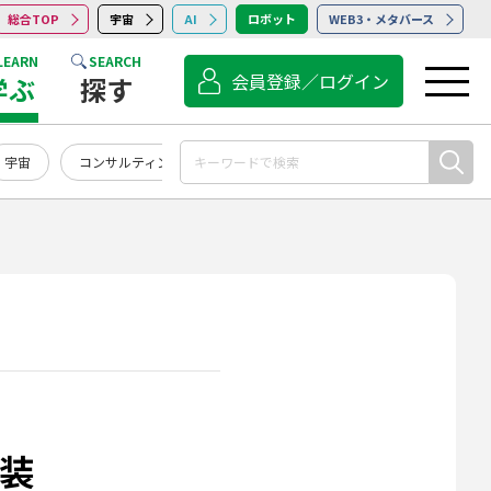
総合TOP
宇宙
AI
ロボット
WEB3・メタバース
LEARN
SEARCH
会員登録／ログイン
学ぶ
探す
宇宙
コンサルティング
点検・保守・清掃
サービス
実装