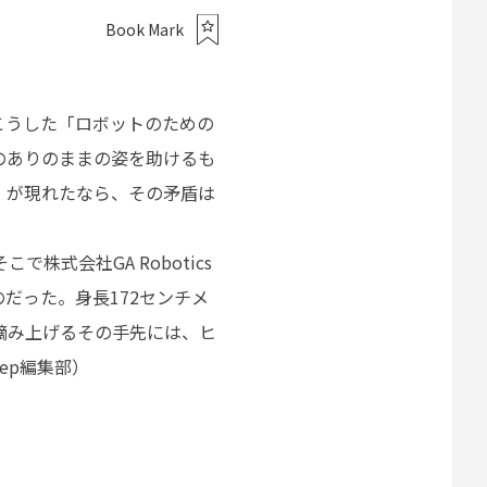
Book Mark
こうした「ロボットのための
のありのままの姿を助けるも
」が現れたなら、その矛盾は
株式会社GA Robotics
のだった。身長172センチメ
摘み上げるその手先には、ヒ
ep編集部）