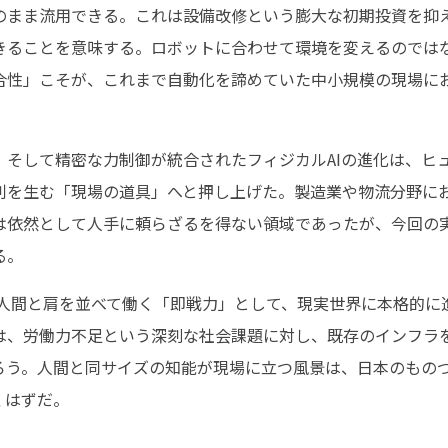
のまま流用できる。これは設備改修という膨大な初期投資を抑
きることを意味する。ロボットに合わせて環境を変えるのでは
合性」こそが、これまで自動化を諦めていた中小規模の現場にお
、そして精密な力制御が統合されたフィジカルAIの進化は、ヒ
利を生む「現場の道具」へと押し上げた。製造業や物流分野に
は依然として人手に頼らざるを得ない領域であったが、今回の
る。
人間と肩を並べて働く「即戦力」として、現実世界に本格的に進出し始
は、労働力不足という深刻な社会課題に対し、既存のインフラ
ろう。人間と同サイズの知能が現場に立つ風景は、日本のもの
くはずだ。