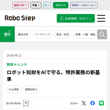
総合TOP
宇宙
AI
ロボット
WEB3・メタバース
会員登録／ログイン
学ぶ
農林水産
フードテック
製造・物流
医療・介護・福祉
システ
2026.06.11
技術トレンド
ロボット知財をAIで守る。特許業務の新基
準
社会貢献
業務効率化
Book Mark
share