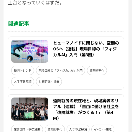
土台となっていくはずだ。
関連記事
ヒューマノイドに閉じない、空間の
OSへ【連載】現場目線の「フィジ
カルAI」入門（第3回）
技術トレンド
現場目線の「フィジカルAI」入門
業務効率化
人手不足解消
共同研究・協業
遠隔就労の現在地と、現場実装のリ
アル【連載】「自由に働ける社会を
「遠隔就労」がつくる！」（第4
回）
業界団体・研究機関
業務効率化
人手不足解消
イベント開催