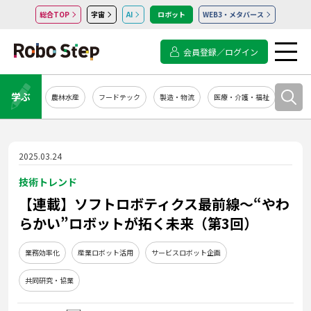
総合TOP
宇宙
AI
ロボット
WEB3・メタバース
会員登録／ログイン
学ぶ
農林水産
フードテック
製造・物流
医療・介護・福祉
システ
2025.03.24
技術トレンド
【連載】ソフトロボティクス最前線～“やわ
らかい”ロボットが拓く未来（第3回）
業務効率化
産業ロボット活用
サービスロボット企画
共同研究・協業