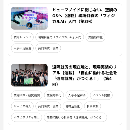
ヒューマノイドに閉じない、空間の
OSへ【連載】現場目線の「フィジ
カルAI」入門（第3回）
技術トレンド
現場目線の「フィジカルAI」入門
業務効率化
人手不足解消
共同研究・協業
遠隔就労の現在地と、現場実装のリ
アル【連載】「自由に働ける社会を
「遠隔就労」がつくる！」（第4
回）
業界団体・研究機関
業務効率化
人手不足解消
イベント開催
サービス導入
共同研究・協業
地域活性化
社会貢献
ホスピタリティ向上
自由に働ける社会を「遠隔就労」がつくる！