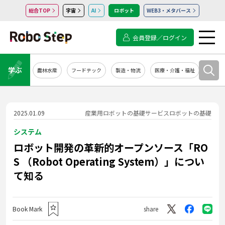
総合TOP
宇宙
AI
ロボット
WEB3・メタバース
会員登録／ログイン
学ぶ
農林水産
フードテック
製造・物流
医療・介護・福祉
システ
2025.01.09
産業用ロボットの基礎
サービスロボットの基礎
システム
ロボット開発の革新的オープンソース「RO
S （Robot Operating System）」につい
て知る
Book Mark
share