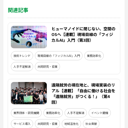
関連記事
ヒューマノイドに閉じない、空間の
OSへ【連載】現場目線の「フィジ
カルAI」入門（第3回）
技術トレンド
現場目線の「フィジカルAI」入門
業務効率化
人手不足解消
共同研究・協業
遠隔就労の現在地と、現場実装のリ
アル【連載】「自由に働ける社会を
「遠隔就労」がつくる！」（第4
回）
業界団体・研究機関
業務効率化
人手不足解消
イベント開催
サービス導入
共同研究・協業
地域活性化
社会貢献