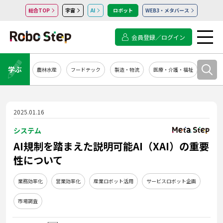
総合TOP
宇宙
AI
ロボット
WEB3・メタバース
会員登録／ログイン
学ぶ
農林水産
フードテック
製造・物流
医療・介護・福祉
システ
2025.01.16
システム
AI規制を踏まえた説明可能AI（XAI）の重要
性について
業務効率化
営業効率化
産業ロボット活用
サービスロボット企画
市場調査