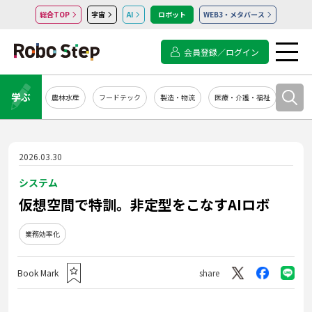
総合TOP
宇宙
AI
ロボット
WEB3・メタバース
会員登録／ログイン
学ぶ
農林水産
フードテック
製造・物流
医療・介護・福祉
システ
2026.03.30
システム
仮想空間で特訓。非定型をこなすAIロボ
業務効率化
Book Mark
share