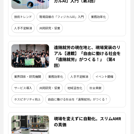
カルAI」入門（第3回）
技術トレンド
現場目線の「フィジカルAI」入門
業務効率化
人手不足解消
共同研究・協業
遠隔就労の現在地と、現場実装のリ
アル【連載】「自由に働ける社会を
「遠隔就労」がつくる！」（第4
回）
業界団体・研究機関
業務効率化
人手不足解消
イベント開催
サービス導入
共同研究・協業
地域活性化
社会貢献
ホスピタリティ向上
自由に働ける社会を「遠隔就労」がつくる！
現場を変えずに自動化。スリムAMR
の真価