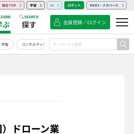
総合TOP
宇宙
AI
ロボット
WEB3・メタバース
LEARN
SEARCH
会員登録／ログイン
学ぶ
探す
宇宙
コンサルティング
点検・保守・清掃
サービス
回）ドローン業