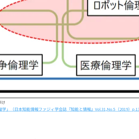
づけ
」（日本知能情報ファジィ学会誌『知能と情報』Vol.31,No.5（2019）p.13