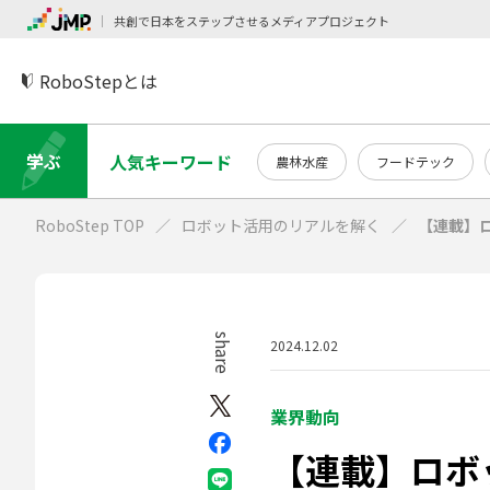
共創で日本をステップさせるメディアプロジェクト
RoboStepとは
学ぶ
人気キーワード
農林水産
フードテック
RoboStep TOP
ロボット活用のリアルを解く
【連載】
share
2024.12.02
業界動向
【連載】ロボ