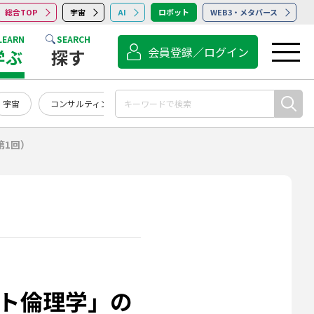
総合TOP
宇宙
AI
ロボット
WEB3・メタバース
LEARN
SEARCH
会員登録／ログイン
学ぶ
探す
宇宙
コンサルティング
点検・保守・清掃
サービス
第1回）
ット倫理学」の