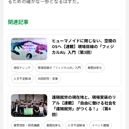
るための確かな一歩となるはずだ。
関連記事
ヒューマノイドに閉じない、空間の
OSへ【連載】現場目線の「フィジ
カルAI」入門（第3回）
技術トレンド
現場目線の「フィジカルAI」入門
業務効率化
人手不足解消
共同研究・協業
遠隔就労の現在地と、現場実装のリ
アル【連載】「自由に働ける社会を
「遠隔就労」がつくる！」（第4
回）
業界団体・研究機関
業務効率化
人手不足解消
イベント開催