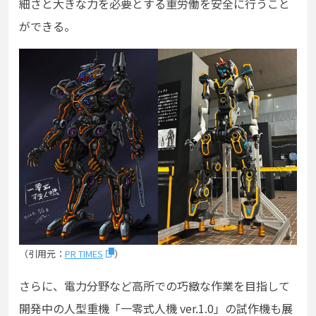
細さと大きな力を必要とする重労働を安全に行うこと
ができる。
（引用元：
PR TIMES
）
さらに、電力分野など高所での巧緻な作業を目指して
開発中の人型重機「一零式人機 ver.1.0」の試作機も展