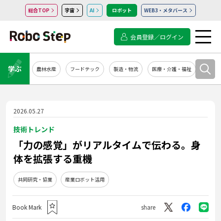
総合TOP
宇宙
AI
ロボット
WEB3・メタバース
会員登録／ログイン
学ぶ
農林水産
フードテック
製造・物流
医療・介護・福祉
システ
2026.05.27
技術トレンド
「力の感覚」がリアルタイムで伝わる。身
体を拡張する重機
共同研究・協業
産業ロボット活用
Book Mark
share