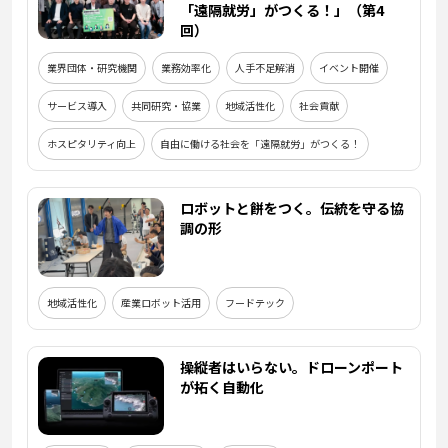
「遠隔就労」がつくる！」（第4
回）
業界団体・研究機関
業務効率化
人手不足解消
イベント開催
サービス導入
共同研究・協業
地域活性化
社会貢献
ホスピタリティ向上
自由に働ける社会を「遠隔就労」がつくる！
ロボットと餅をつく。伝統を守る協
調の形
地域活性化
産業ロボット活用
フードテック
操縦者はいらない。ドローンポート
が拓く自動化