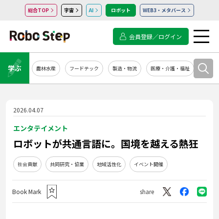
総合TOP
宇宙
AI
ロボット
WEB3・メタバース
会員登録／ログイン
学ぶ
農林水産
フードテック
製造・物流
医療・介護・福祉
システ
2026.04.07
エンタテイメント
ロボットが共通言語に。国境を越える熱狂
社会貢献
共同研究・協業
地域活性化
イベント開催
Book Mark
share