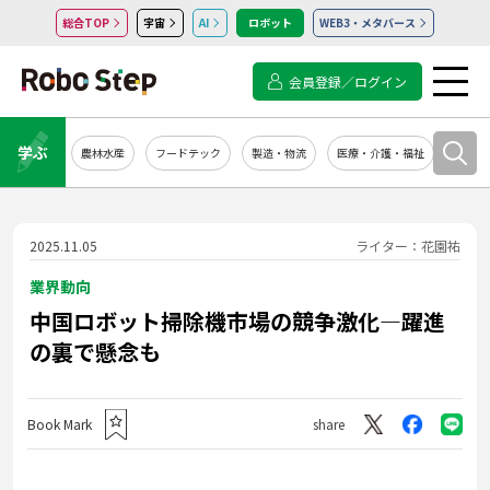
総合TOP
宇宙
AI
ロボット
WEB3・メタバース
会員登録／ログイン
学ぶ
農林水産
フードテック
製造・物流
医療・介護・福祉
システ
2025.11.05
ライター：花園祐
業界動向
中国ロボット掃除機市場の競争激化―躍進
の裏で懸念も
Book Mark
share