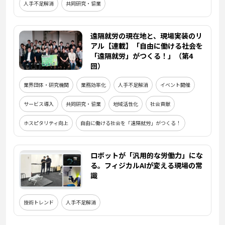
人手不足解消
共同研究・協業
遠隔就労の現在地と、現場実装のリ
アル【連載】「自由に働ける社会を
「遠隔就労」がつくる！」（第4
回）
業界団体・研究機関
業務効率化
人手不足解消
イベント開催
サービス導入
共同研究・協業
地域活性化
社会貢献
ホスピタリティ向上
自由に働ける社会を「遠隔就労」がつくる！
ロボットが「汎用的な労働力」にな
る。フィジカルAIが変える現場の常
識
技術トレンド
人手不足解消