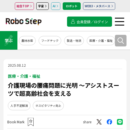
総合TOP
宇宙
AI
ロボット
WEB3・メタバース
会員登録／ログイン
学ぶ
農林水産
フードテック
製造・物流
医療・介護・福祉
システ
2025.08.12
医療・介護・福祉
介護現場の腰痛問題に光明 〜アシストスー
ツで超高齢社会を支える
人手不足解消
ホスピタリティ向上
Book Mark
share