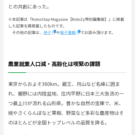
との共創にあった。
※本記事は『RoboStep Magazine【RobiZy特別編集版】』に掲載
した記事を再掲載したものです。
その他の記事は、
冊子
や
電子書籍
でお読み頂けます。
農業就業人口減・高齢化は喫緊の課題
東京からおよそ360km。蔵王、月山など名峰に囲ま
れ、裾野には内陸盆地、庄内平野に日本三大急流の一
つ最上川が流れる山形県。豊かな自然の宝庫で、米、
桃やさくらんぼなど果樹、野菜など多彩な農産物はそ
のほとんどが全国トップレベルの品質を誇る。