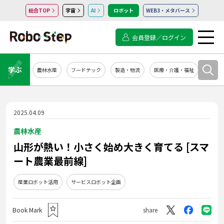
総合TOP
宇宙
AI
ロボット
WEB3・メタバース
会員登録／ログイン
学ぶ
農林水産
フードテック
製造・物流
医療・介護・福祉
システ
2025.04.09
農林水産
山形が熱い！小さく始め大きく育てる [スマ
ート農業最前線]
産業ロボット活用
サービスロボット企画
Book Mark
share