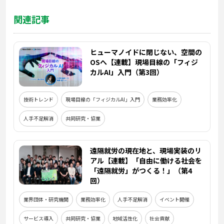
関連記事
ヒューマノイドに閉じない、空間の
OSへ【連載】現場目線の「フィジ
カルAI」入門（第3回）
技術トレンド
現場目線の「フィジカルAI」入門
業務効率化
人手不足解消
共同研究・協業
遠隔就労の現在地と、現場実装のリ
アル【連載】「自由に働ける社会を
「遠隔就労」がつくる！」（第4
回）
業界団体・研究機関
業務効率化
人手不足解消
イベント開催
サービス導入
共同研究・協業
地域活性化
社会貢献