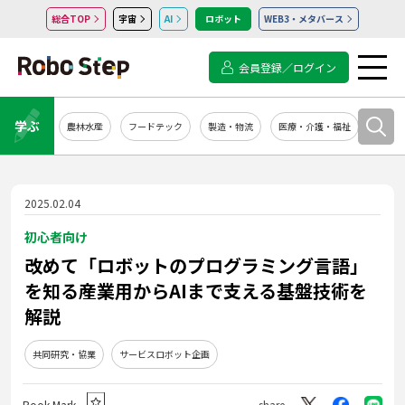
総合TOP
宇宙
AI
ロボット
WEB3・メタバース
会員登録／ログイン
学ぶ
農林水産
フードテック
製造・物流
医療・介護・福祉
システ
2025.02.04
初心者向け
改めて「ロボットのプログラミング言語」
を知る――産業用からAIまで支える基盤技術を
解説
共同研究・協業
サービスロボット企画
Book Mark
share