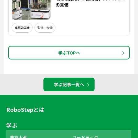
の真価
業務効率化
製造・物流
学ぶTOPへ
学ぶ記事一覧へ
RoboStepとは
学ぶ
農林水産
フードテック