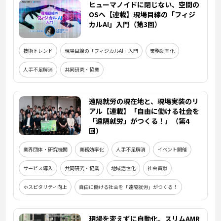
ヒューマノイドに閉じない、空間の
OSへ【連載】現場目線の「フィジ
カルAI」入門（第3回）
技術トレンド
現場目線の「フィジカルAI」入門
業務効率化
人手不足解消
共同研究・協業
遠隔就労の現在地と、現場実装のリ
アル【連載】「自由に働ける社会を
「遠隔就労」がつくる！」（第4
回）
業界団体・研究機関
業務効率化
人手不足解消
イベント開催
サービス導入
共同研究・協業
地域活性化
社会貢献
ホスピタリティ向上
自由に働ける社会を「遠隔就労」がつくる！
現場を変えずに自動化。スリムAMR