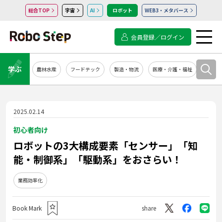
総合TOP
宇宙
AI
ロボット
WEB3・メタバース
会員登録／ログイン
学ぶ
農林水産
フードテック
製造・物流
医療・介護・福祉
システ
2025.02.14
初心者向け
ロボットの3大構成要素「センサー」「知
能・制御系」「駆動系」をおさらい！
業務効率化
Book Mark
share