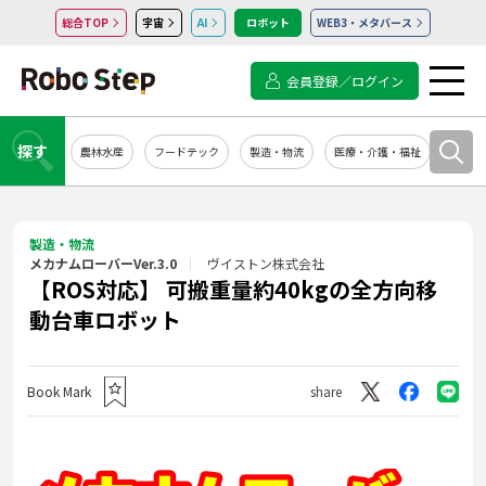
総合TOP
宇宙
AI
ロボット
WEB3・メタバース
会員登録／ログイン
探す
農林水産
フードテック
製造・物流
医療・介護・福祉
システ
製造・物流
メカナムローバーVer.3.0
ヴイストン株式会社
【ROS対応】 可搬重量約40kgの全方向移
動台車ロボット
Book Mark
share