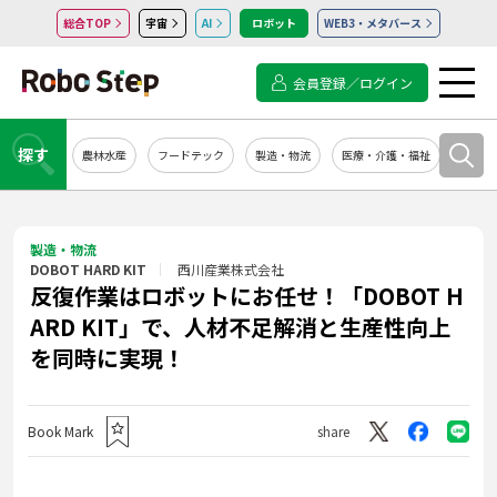
総合TOP
宇宙
AI
ロボット
WEB3・メタバース
会員登録／ログイン
探す
農林水産
フードテック
製造・物流
医療・介護・福祉
システ
製造・物流
DOBOT HARD KIT
西川産業株式会社
反復作業はロボットにお任せ！「DOBOT H
ARD KIT」で、人材不足解消と生産性向上
を同時に実現！
Book Mark
share