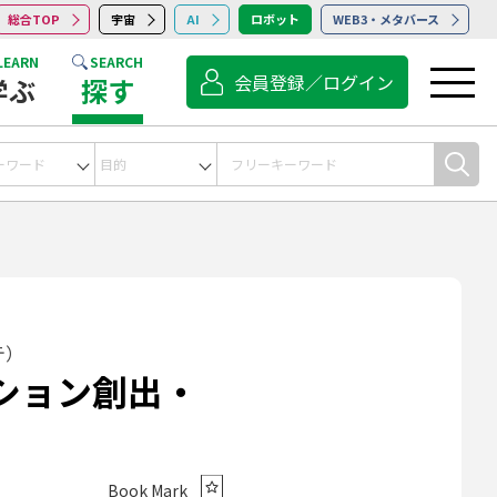
総合TOP
宇宙
AI
ロボット
WEB3・メタバース
LEARN
SEARCH
会員登録／ログイン
学ぶ
探す
宇宙
コンサルティング
点検・保守・清掃
サービス
テ）
ション創出・
Book Mark