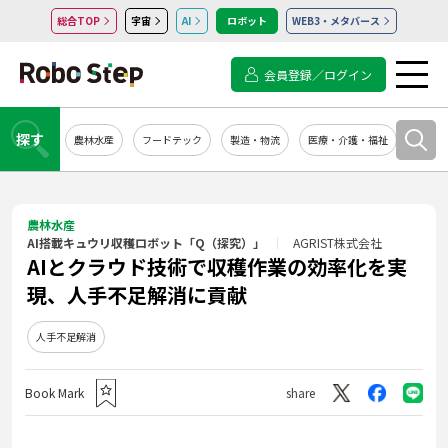
総合TOP
宇宙
AI
ロボット
WEB3・メタバース
会員登録／ログイン
探す
農林水産
フードテック
製造・物流
医療・介護・福祉
システ
農林水産
AI搭載キュウリ収穫ロボット「Q（探究）」
AGRIST株式会社
AIとクラウド技術で収穫作業の効率化を実
現、人手不足解消に貢献
人手不足解消
Book Mark
share