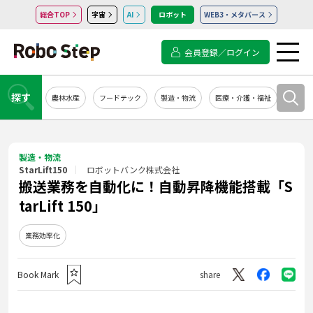
総合TOP
宇宙
AI
ロボット
WEB3・メタバース
会員登録／ログイン
探す
農林水産
フードテック
製造・物流
医療・介護・福祉
システ
製造・物流
StarLift150
ロボットバンク株式会社
搬送業務を自動化に！自動昇降機能搭載「S
tarLift 150」
業務効率化
Book Mark
share