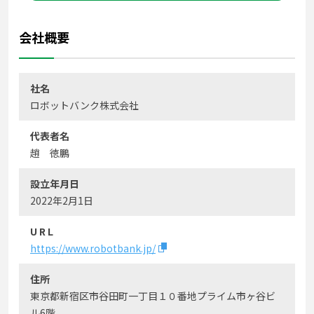
会社概要
社名
ロボットバンク株式会社
代表者名
趙 徳鵬
設立年月日
2022年2月1日
U R L
https://www.robotbank.jp/
住所
東京都新宿区市谷田町一丁目１０番地プライム市ヶ谷ビ
ル6階