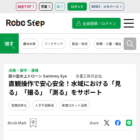
総合TOP
宇宙
AI
ロボット
WEB3・メタバース
会員登録／ログイン
探す
農林水産
フードテック
製造・物流
医療・介護・福祉
システ
点検・保守・清掃
超小型水上ドローン Swimmy Eye
炎重工株式会社
直観操作で安心安全！水域における「見
る」「撮る」「測る」をサポート
営業効率化
人手不足解消
産業ロボット活用
Book Mark
share