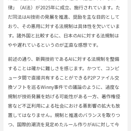
律」（
AI
法）が
2025
年に成立、施行されています。た
だ同法は
AI
技術の発展を推進、奨励を主な目的として
おり、その悪用に対する法規制は具体性を欠いていま
す。諸外国と比較するに、日本の
AI
に対する法規制は
やや遅れているというのが正直な感想です。
前述の通り、新興技術である
AI
に対する法規制を整備
することは確かに難しさを感じます。かつて、コンピ
ュータ間で直接共有することができる
P2P
ファイル交
換ソフトを巡る
Winny
事件での議論のように、過度な
規制が技術発展を妨げる可能性がある一方、著作権侵
害など不正利用による社会における悪影響の拡大も放
置してはなりません。規制と推進のバランスを取りつ
つ、国際的潮流を見定めたルール作りが
AI
に対して今