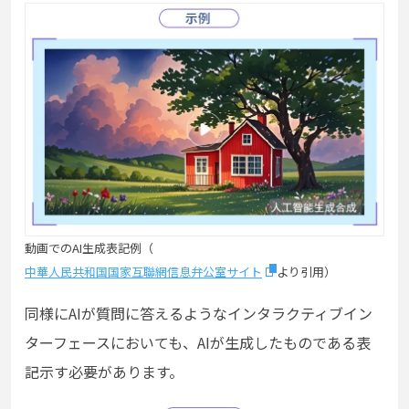
動画でのAI生成表記例（
中華人民共和国国家互聯網信息弁公室サイト
より引用）
同様に
AI
が質問に答えるようなインタラクティブイン
ターフェースにおいても、
AI
が生成したものである表
記示す必要があります。