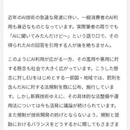
近年の
AI
技術の急速な発達に伴い、一般消費者の
AI
利
用も身近なものとなっています。実際筆者の周りでも
「
AI
に聞いてみたんだけど～」という語り口で、その
得られた
AI
の回答を引用する人が後を絶ちません。
このように
AI
利用が広がる一方、その濫用や悪用に対
する懸念も社会で大きく広がっています。こうした懸
念に対し
EU
をはじめとする一部国・地域では、罰則を
含んだ
AI
に対する法規制を既に公布、施行していま
す。しかし新興技術ゆえに、その具体的な法整備や運
用法については今も活発に議論が続けられています。
また規制が技術開発の妨げとならないよう、規制と奨
励におけるバランスをどうするかに関してもさまざま