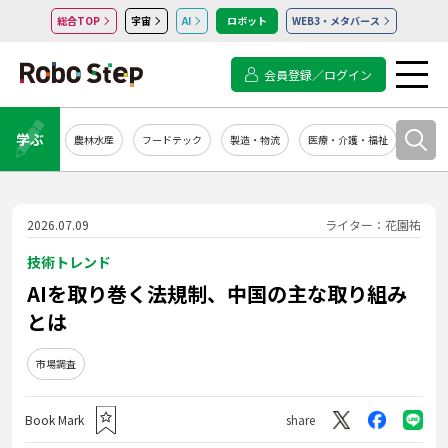
総合TOP
宇宙
AI
ロボット
WEB3・メタバース
会員登録／ログイン
学ぶ
農林水産
フードテック
製造・物流
医療・介護・福祉
システ
2026.07.09
ライター：花園祐
技術トレンド
AIを取り巻く法規制、中国の主な取り組み
とは
市場調査
Book Mark
share