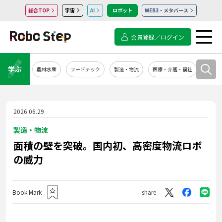
総合TOP
宇宙
AI
ロボット
WEB3・メタバース
会員登録／ログイン
学ぶ
農林水産
フードテック
製造・物流
医療・介護・福祉
システ
2026.06.29
製造・物流
面積の壁を突破。国内初、高密度物流ロボ
の威力
Book Mark
share