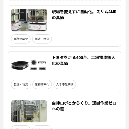
現場を変えずに自動化。スリムAMR
の真価
業務効率化
製造・物流
トヨタを走る400台。工場物流無人
化の真価
製造・物流
業務効率化
人手不足解消
自律ロボとからくり。運搬作業ゼロ
への道