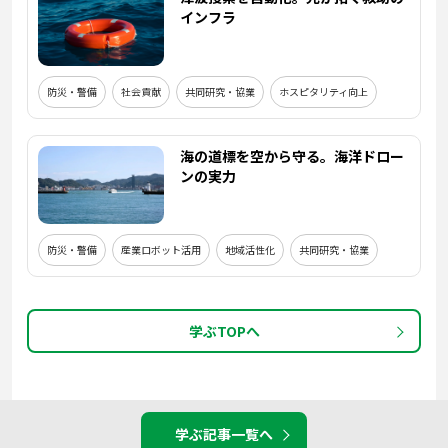
インフラ
防災・警備
社会貢献
共同研究・協業
ホスピタリティ向上
海の道標を空から守る。海洋ドロー
ンの実力
防災・警備
産業ロボット活用
地域活性化
共同研究・協業
学ぶTOPへ
学ぶ記事一覧へ