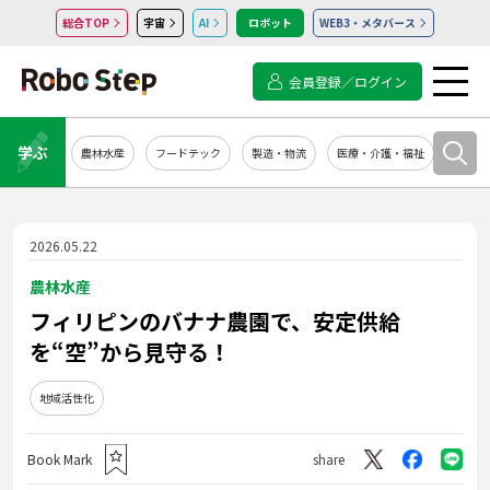
総合TOP
宇宙
AI
ロボット
WEB3・メタバース
会員登録／ログイン
学ぶ
農林水産
フードテック
製造・物流
医療・介護・福祉
システ
2026.05.22
農林水産
フィリピンのバナナ農園で、安定供給
を“空”から見守る！
地域活性化
Book Mark
share