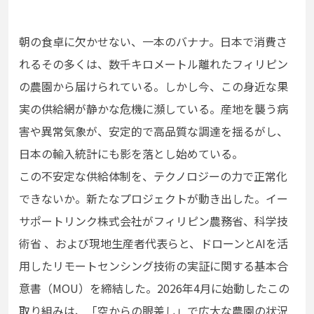
朝の食卓に欠かせない、一本のバナナ。日本で消費さ
れるその多くは、数千キロメートル離れたフィリピン
の農園から届けられている。しかし今、この身近な果
実の供給網が静かな危機に瀕している。産地を襲う病
害や異常気象が、安定的で高品質な調達を揺るがし、
日本の輸入統計にも影を落とし始めている。
この不安定な供給体制を、テクノロジーの力で正常化
できないか。新たなプロジェクトが動き出した。イー
サポートリンク株式会社がフィリピン農務省、科学技
術省 、および現地生産者代表らと、ドローンとAIを活
用したリモートセンシング技術の実証に関する基本合
意書（MOU）を締結した。2026年4月に始動したこの
取り組みは、「空からの眼差し」で広大な農園の状況