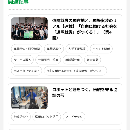
関連記事
遠隔就労の現在地と、現場実装のリ
アル【連載】「自由に働ける社会を
「遠隔就労」がつくる！」（第4
回）
業界団体・研究機関
業務効率化
人手不足解消
イベント開催
サービス導入
共同研究・協業
地域活性化
社会貢献
ホスピタリティ向上
自由に働ける社会を「遠隔就労」がつくる！
ロボットと餅をつく。伝統を守る協
調の形
地域活性化
産業ロボット活用
フードテック