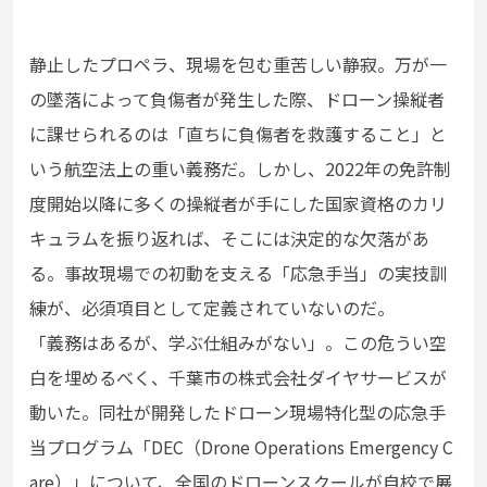
静止したプロペラ、現場を包む重苦しい静寂。万が一
の墜落によって負傷者が発生した際、ドローン操縦者
に課せられるのは「直ちに負傷者を救護すること」と
いう航空法上の重い義務だ。しかし、2022年の免許制
度開始以降に多くの操縦者が手にした国家資格のカリ
キュラムを振り返れば、そこには決定的な欠落があ
る。事故現場での初動を支える「応急手当」の実技訓
練が、必須項目として定義されていないのだ。
「義務はあるが、学ぶ仕組みがない」。この危うい空
白を埋めるべく、千葉市の株式会社ダイヤサービスが
動いた。同社が開発したドローン現場特化型の応急手
当プログラム「DEC（Drone Operations Emergency C
are）」について、全国のドローンスクールが自校で展