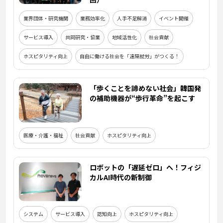
業界団体・研究機関
業務効率化
人手不足解消
イベント開催
サービス導入
共同研究・協業
地域活性化
社会貢献
ホスピタリティ向上
自由に働ける社会を「遠隔就労」がつくる！
「歩くことを諦めない社会」韓国発
の補助機器が“歩行革命”を起こす
医療・介護・福祉
社会貢献
ホスピタリティ向上
ロボットの「遅延ゼロ」へ！フィジ
カルAI時代の新制御
システム
サービス導入
認知向上
ホスピタリティ向上