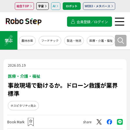
総合TOP
宇宙
AI
ロボット
WEB3・メタバース
会員登録／ログイン
学ぶ
農林水産
フードテック
製造・物流
医療・介護・福祉
システ
2026.05.19
医療・介護・福祉
事故現場で動けるか。ドローン救護が業界
標準
ホスピタリティ向上
Book Mark
share