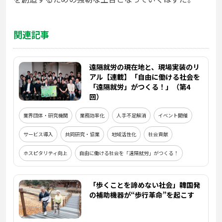
関連記事
遠隔就労の現在地と、現場実装のリ
アル【連載】「自由に働ける社会を
「遠隔就労」がつくる！」（第4
回）
業界団体・研究機関
業務効率化
人手不足解消
イベント開催
サービス導入
共同研究・協業
地域活性化
社会貢献
ホスピタリティ向上
自由に働ける社会を「遠隔就労」がつくる！
「歩くことを諦めない社会」韓国発
の補助機器が“歩行革命”を起こす