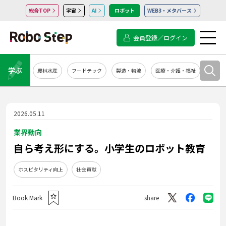
総合TOP
宇宙
AI
ロボット
WEB3・メタバース
会員登録／ログイン
学ぶ
農林水産
フードテック
製造・物流
医療・介護・福祉
システ
2026.05.11
業界動向
自ら考え形にする。小学生のロボット教育
ホスピタリティ向上
社会貢献
Book Mark
share