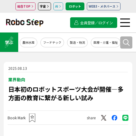
総合TOP
宇宙
AI
ロボット
WEB3・メタバース
会員登録／ログイン
学ぶ
農林水産
フードテック
製造・物流
医療・介護・福祉
システ
2025.08.13
業界動向
日本初のロボットスポーツ大会が開催―多
方面の教育に繋がる新しい試み
Book Mark
share