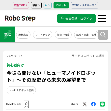
総合TOP
宇宙
AI
ロボット
WEB3・メタバース
会員登録／ログイン
学ぶ
農林水産
フードテック
製造・物流
医療・介護・福祉
システ
2025.01.07
サービスロボットの基礎
初心者向け
今さら聞けない「ヒューマノイドロボッ
ト」～その歴史から未来の展望まで
サービスロボット企画
Book Mark
share