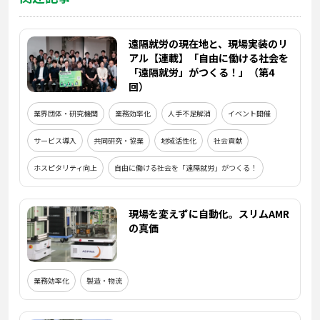
遠隔就労の現在地と、現場実装のリ
アル【連載】「自由に働ける社会を
「遠隔就労」がつくる！」（第4
回）
業界団体・研究機関
業務効率化
人手不足解消
イベント開催
サービス導入
共同研究・協業
地域活性化
社会貢献
ホスピタリティ向上
自由に働ける社会を「遠隔就労」がつくる！
現場を変えずに自動化。スリムAMR
の真価
業務効率化
製造・物流