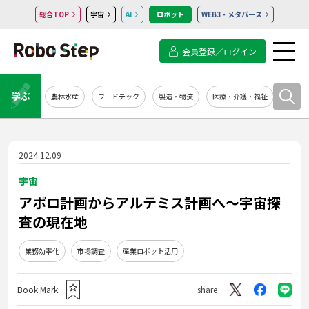
総合TOP
宇宙
AI
ロボット
WEB3・メタバース
会員登録／ログイン
学ぶ
農林水産
フードテック
製造・物流
医療・介護・福祉
システ
2024.12.09
宇宙
アポロ計画からアルテミス計画へ～宇宙探
査の現在地
業務効率化
市場調査
産業ロボット活用
Book Mark
share