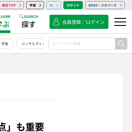
総合TOP
宇宙
AI
ロボット
WEB3・メタバース
LEARN
SEARCH
会員登録／ログイン
学ぶ
探す
宇宙
コンサルティング
点検・保守・清掃
サービス
点」も重要