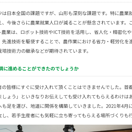
少は日本全国の課題ですが、山形も深刻な課題です。特に農業就
え、今後さらに農業就業人口が減ることが懸念されています。
ト農業は、ロボット技術やICT技術を活用し、省人化・精密化
。先進技術を駆使することで、農作業における省力・軽労化を
栽培技術力の継承などが期待されています。
順調に進めることができたのでしょうか
者の皆様にすぐに受け入れて頂くことはできませんでした。首
ましょう」といきなりお伝えしても受け入れてもらえるわけは
も足を運び、地道に関係を構築していきました。2021年4月
立し、若手生産者にも気軽に立ち寄ってもらえる場所づくりも