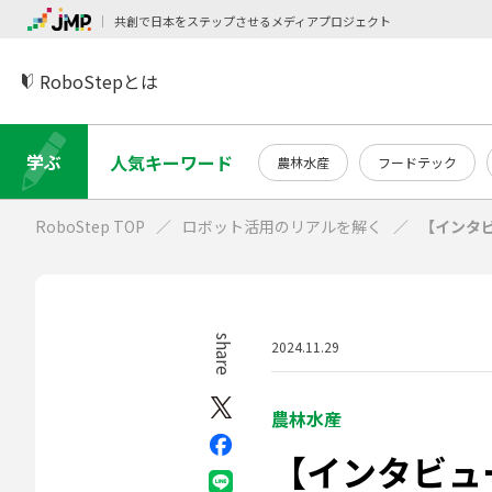
共創で日本をステップさせるメディアプロジェクト
RoboStepとは
学ぶ
人気キーワード
農林水産
フードテック
RoboStep TOP
ロボット活用のリアルを解く
【インタ
share
2024.11.29
農林水産
【インタビュ