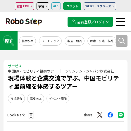
総合TOP
宇宙
AI
ロボット
WEB3・メタバース
会員登録／ログイン
探す
農林水産
フードテック
製造・物流
医療・介護・福祉
システ
サービス
中国EV・モビリティ視察ツアー
ジャンシン・ジャパン株式会社
現場体験と企業交流で学ぶ、中国モビリテ
ィ最前線を体感するツアー
市場調査
認知向上
イベント開催
Book Mark
share