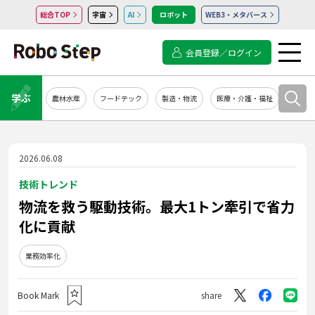
総合TOP
宇宙
AI
ロボット
WEB3・メタバース
会員登録／ログイン
学ぶ
農林水産
フードテック
製造・物流
医療・介護・福祉
システ
2026.06.08
技術トレンド
物流を救う駆動技術。最大1トン牽引で省力
化に貢献
業務効率化
Book Mark
share