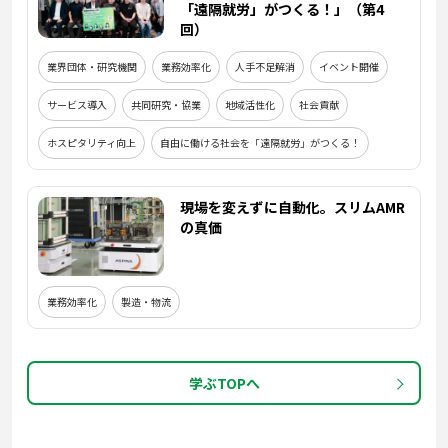
「遠隔就労」がつくる！」（第4
回）
業界団体・研究機関
業務効率化
人手不足解消
イベント開催
サービス導入
共同研究・協業
地域活性化
社会貢献
ホスピタリティ向上
自由に働ける社会を「遠隔就労」がつくる！
現場を変えずに自動化。スリムAMR
の真価
業務効率化
製造・物流
学ぶTOPへ