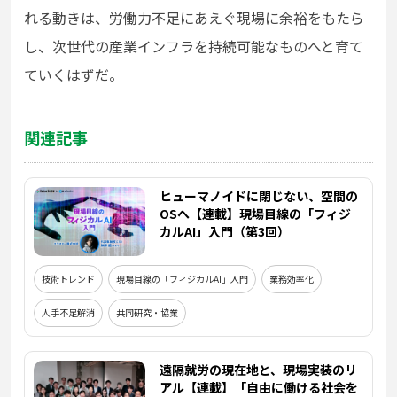
れる動きは、労働力不足にあえぐ現場に余裕をもたら
し、次世代の産業インフラを持続可能なものへと育て
ていくはずだ。
関連記事
ヒューマノイドに閉じない、空間の
OSへ【連載】現場目線の「フィジ
カルAI」入門（第3回）
技術トレンド
現場目線の「フィジカルAI」入門
業務効率化
人手不足解消
共同研究・協業
遠隔就労の現在地と、現場実装のリ
アル【連載】「自由に働ける社会を