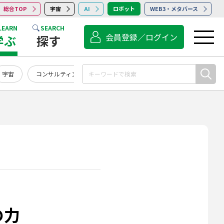
総合TOP
宇宙
AI
ロボット
WEB3・メタバース
LEARN
SEARCH
会員登録／ログイン
学ぶ
探す
宇宙
コンサルティング
点検・保守・清掃
サービス
の力