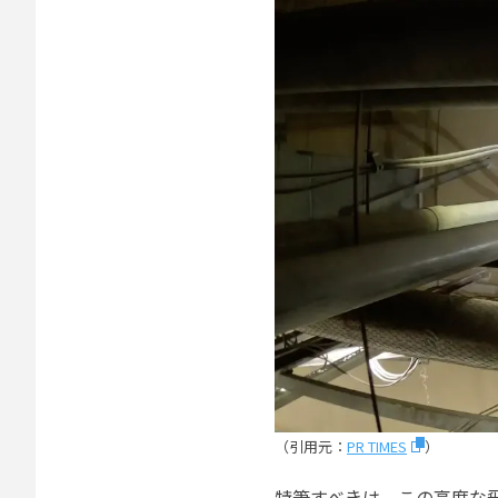
（引用元：
PR TIMES
）
特筆すべきは、この高度な