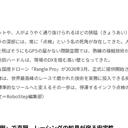
ットや、人がようやく通り抜けられるほどの狭隘（きょうあい
ラの深部には、常に「点検」という名の死角が存在してきた。
を飛ばそうにもGPSの届かない閉鎖空間では、熟練の操縦技術
術的ハードルは、現場のDXを阻む高い壁となってきた。
ドローン「Rangle Pro」が2026年3月、正式に提供開始され
体は、世界最高峰のレースで磨かれた技術を実務に投入できる
標準的なツールへと変えるその一歩は、停滞するインフラ点検
RoboStep編集部）
制御」で克服。レーシングの知見が宿る安定性