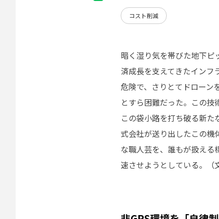
コスト削減
暗く湿り気を帯びた地下ピ
済成長を支えてきたインフ
危険で、さりとてドローン
とすら困難だった。この技
この袋小路を打ち破る新たな国産
式会社が送り出したこの機
な職人芸を、誰もが扱える
速させようとしている。（文＝
非GPS環境を「自律