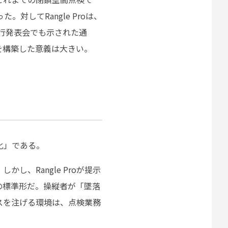
してRangle Proは、
先行発表会でも示された通
を構築した意義は大きい。
主化」である。
、Rangle Proが提示
の標準形だ。操縦者が「墜落
スを注げる環境は、点検業務