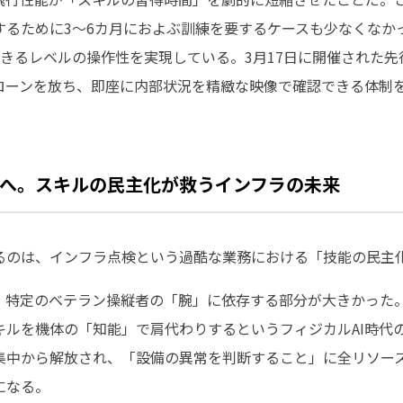
るために3〜6カ月におよぶ訓練を要するケースも少なくなかった。対
できるレベルの操作性を実現している。3月17日に開催された
ローンを放ち、即座に内部状況を精緻な映像で確認できる体制
へ。スキルの民主化が救うインフラの未来
が示唆するのは、インフラ点検という過酷な業務における「技能の民
特定のベテラン操縦者の「腕」に依存する部分が大きかった。しかし
キルを機体の「知能」で肩代わりするというフィジカルAI時代
集中から解放され、「設備の異常を判断すること」に全リソー
になる。