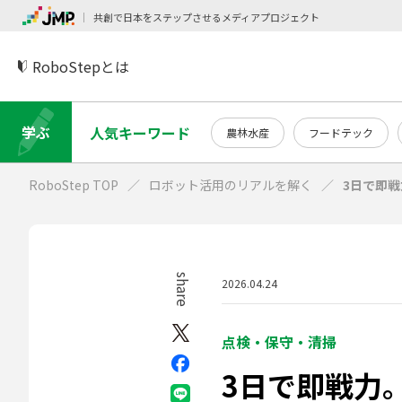
共創で日本をステップさせるメディアプロジェクト
RoboStepとは
学ぶ
人気キーワード
農林水産
フードテック
RoboStep TOP
ロボット活用のリアルを解く
3日で即
share
2026.04.24
点検・保守・清掃
3日で即戦力