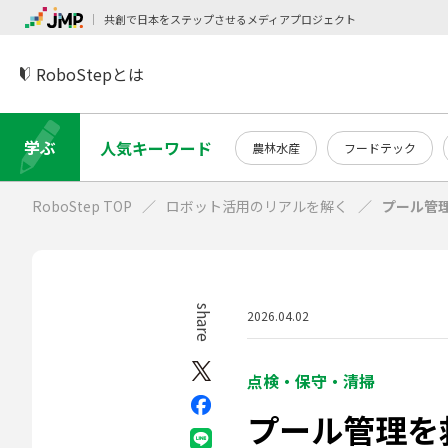
共創で日本をステップさせるメディアプロジェクト
RoboStepとは
学ぶ
人気キーワード
農林水産
フードテック
RoboStep TOP
ロボット活用のリアルを解く
プール管
share
2026.04.02
点検・保守・清掃
プール管理を