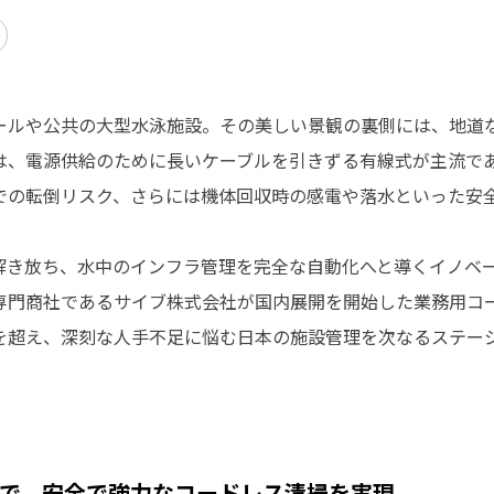
ールや公共の大型水泳施設。その美しい景観の裏側には、地道
は、電源供給のために長いケーブルを引きずる有線式が主流で
での転倒リスク、さらには機体回収時の感電や落水といった安
解き放ち、水中のインフラ管理を完全な自動化へと導くイノベ
専門商社であるサイブ株式会社が国内展開を開始した業務用コ
を超え、深刻な人手不足に悩む日本の施設管理を次なるステー
で、安全で強力なコードレス清掃を実現