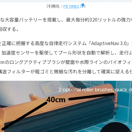
（引用元：
PR TIMES
）
能な大容量バッテリーを搭載し、最大毎分約320リットルの強
回収する。
確に把握する高度な自律走行システム「AdaptiveNav 3.
）、加速度センサーを駆使してプール形状を自動で解析し、走行
0cmのロングアクティブブラシが壁面や水際ラインのバイオフ
構造フィルターが粗ゴミと微細な汚れを分離して確実に捉える