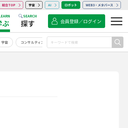
総合TOP
宇宙
AI
ロボット
WEB3・メタバース
LEARN
SEARCH
会員登録／ログイン
学ぶ
探す
宇宙
コンサルティング
点検・保守・清掃
サービス