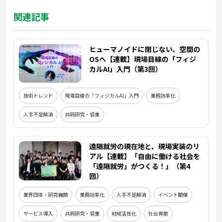
関連記事
ヒューマノイドに閉じない、空間の
OSへ【連載】現場目線の「フィジ
カルAI」入門（第3回）
技術トレンド
現場目線の「フィジカルAI」入門
業務効率化
人手不足解消
共同研究・協業
遠隔就労の現在地と、現場実装のリ
アル【連載】「自由に働ける社会を
「遠隔就労」がつくる！」（第4
回）
業界団体・研究機関
業務効率化
人手不足解消
イベント開催
サービス導入
共同研究・協業
地域活性化
社会貢献