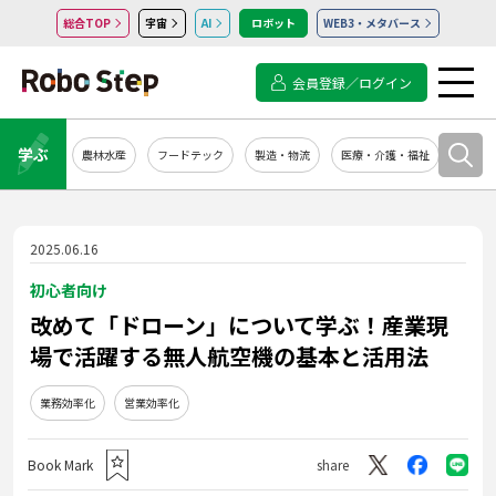
総合TOP
宇宙
AI
ロボット
WEB3・メタバース
会員登録／ログイン
学ぶ
農林水産
フードテック
製造・物流
医療・介護・福祉
システ
2025.06.16
初心者向け
改めて「ドローン」について学ぶ！産業現
場で活躍する無人航空機の基本と活用法
業務効率化
営業効率化
Book Mark
share