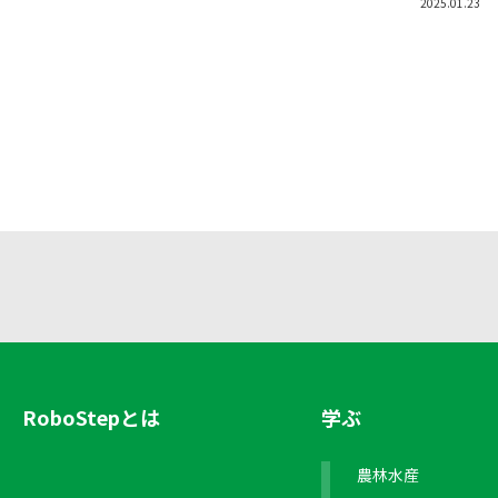
2025.01.23
RoboStepとは
学ぶ
農林水産