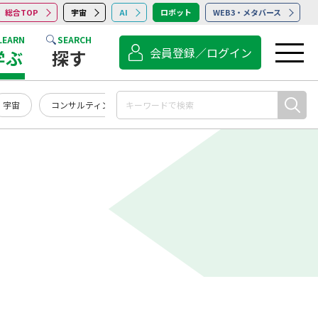
総合TOP
宇宙
AI
ロボット
WEB3・メタバース
LEARN
SEARCH
会員登録／ログイン
学ぶ
探す
宇宙
コンサルティング
点検・保守・清掃
サービス