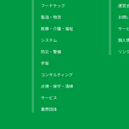
フードテック
運営
製造・物流
お問
医療・介護・福祉
サー
システム
個人
防災・警備
リン
宇宙
コンサルティング
点検・保守・清掃
サービス
業界団体