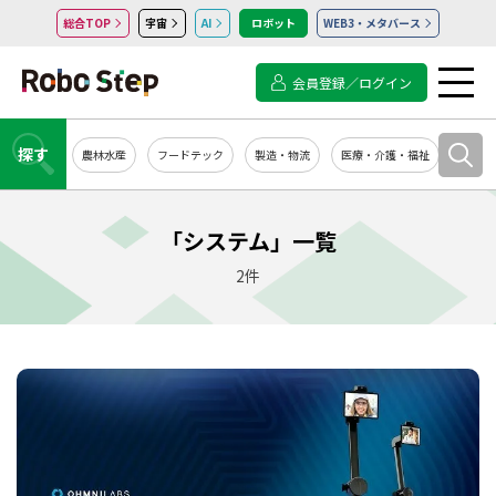
総合TOP
宇宙
AI
ロボット
WEB3・メタバース
会員登録／ログイン
探す
農林水産
フードテック
製造・物流
医療・介護・福祉
システ
「システム」一覧
2件